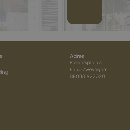
e
Adres
Pioniersplein 3
8550 Zwevegem
ing
BE0881922020