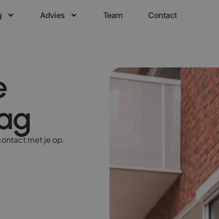
g
Advies
Team
Contact
e
ag
contact met je op.