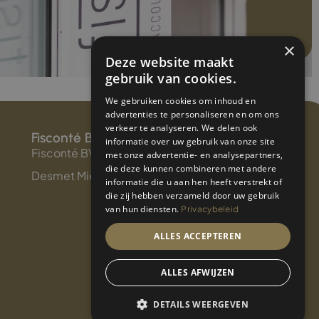
×
Deze website maakt
gebruik van cookies.
We gebruiken cookies om inhoud en
advertenties te personaliseren en om ons
verkeer te analyseren. We delen ook
Fisconté BV
informatie over uw gebruik van onze site
Fisconté BV is lid van ITAA nr.: 50.453.841
met onze advertentie- en analysepartners,
die deze kunnen combineren met andere
Desmet Mieke is lid van ITAA nr.: 10.424.567
informatie die u aan hen heeft verstrekt of
die zij hebben verzameld door uw gebruik
van hun diensten.
Privacybeleid
ALLES ACCEPTEREN
ALLES AFWIJZEN
DETAILS WEERGEVEN